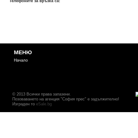
Телефоните за връзка са:
МЕНЮ
Начало
© 2013 Всички права запазени.
Позоваването на агенция "София прес" е задължително!
Изграден то
eSale.bg